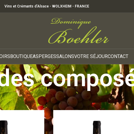
Vins et Crémants d'Alsace - WOLXHEIM - FRANCE
OIRS
BOUTIQUE
ASPERGES
SALONS
VOTRE SÉJOUR
CONTACT
ades compos
dentifiés “Salades composées”
Voir
9