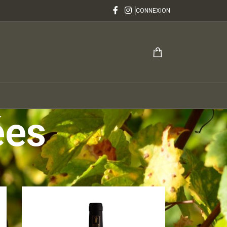
CONNEXION
ées
24
36