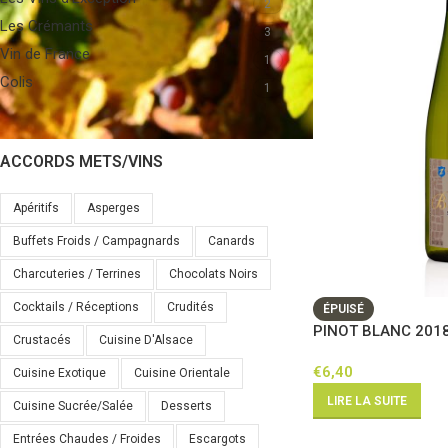
2
Les Crémants
3
Vin de France
1
Colis
1
ACCORDS METS/VINS
Apéritifs
Asperges
Buffets Froids / Campagnards
Canards
Charcuteries / Terrines
Chocolats Noirs
Cocktails / Réceptions
Crudités
ÉPUISÉ
PINOT BLANC 2018
Crustacés
Cuisine D'Alsace
€
6,40
Cuisine Exotique
Cuisine Orientale
LIRE LA SUITE
Cuisine Sucrée/salée
Desserts
Entrées Chaudes / Froides
Escargots