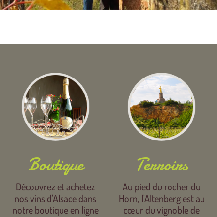
Boutique
Terroirs
Découvrez et achetez
Au pied du rocher du
nos vins d'Alsace dans
Horn, l'Altenberg est au
notre boutique en ligne
cœur du vignoble de