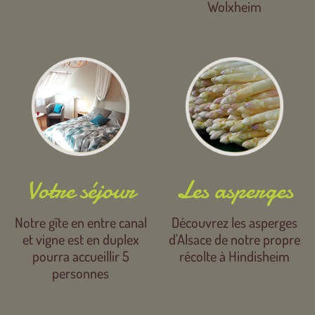
Wolxheim
Votre séjour
Les asperges
Notre gîte en entre canal
Découvrez les asperges
et vigne est en duplex
d'Alsace de notre propre
pourra accueillir 5
récolte à Hindisheim
personnes