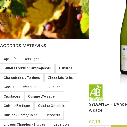
2
Les Crémants
3
Vin de France
1
Colis
1
ACCORDS METS/VINS
Apéritifs
Asperges
Buffets Froids / Campagnards
Canards
Charcuteries / Terrines
Chocolats Noirs
Cocktails / Réceptions
Crudités
Crustacés
Cuisine D'Alsace
SYLVANER « L’Ance
Cuisine Exotique
Cuisine Orientale
Alsace
Cuisine Sucrée/salée
Desserts
€
7,10
Entrées Chaudes / Froides
Escargots