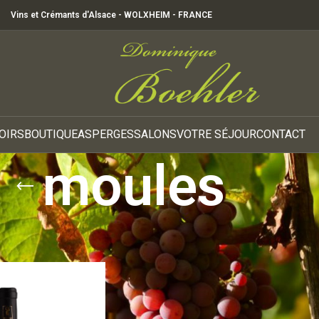
Vins et Crémants d'Alsace - WOLXHEIM - FRANCE
OIRS
BOUTIQUE
ASPERGES
SALONS
VOTRE SÉJOUR
CONTACT
moules
entifiés “moules”
Voir
9