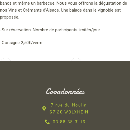
bancs et même un barbecue. Nous vous offrons la dégustation de
nos Vins et Crémants d’Alsace. Une balade dans le vignoble est
proposée.
-Sur réservation, Nombre de participants limités/jour.
-Consigne 2,50€/verre.
Newer
Older
Coordonnées
7 rue du Moulin
67120 WOLXHEIM
03 88 38 31 16