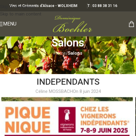
Vins et Crémants d'Alsace - WOLXHEIM
T : 03 88 38 31 16
Skip to navigation
Skip to main content
MENU
Salons
Home
/
Salons
SALONS
PIQUE NIQUE chez les VIGNERONS
INDEPENDANTS
Céline MOSSBACH
On 8 juin 2024