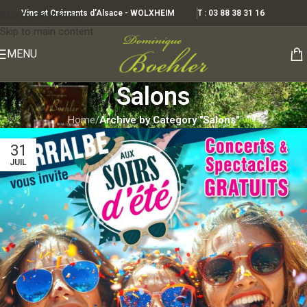
Vins et Crémants d'Alsace - WOLXHEIM
T : 03 88 38 31 16
Skip to navigation
Skip to main content
MENU
Salons
Home
/
Archive by Category "Salons"
31
JUIL