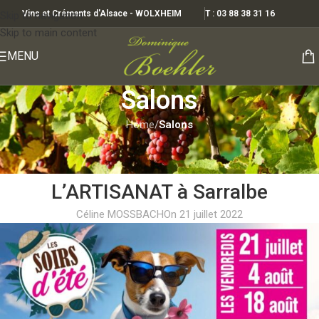
Vins et Crémants d'Alsace - WOLXHEIM
T : 03 88 38 31 16
Skip to navigation
Skip to main content
MENU
Salons
Home
/
Salons
SALONS
MARCHE du TERROIR et de
L’ARTISANAT à Sarralbe
Céline MOSSBACH
On 21 juillet 2022