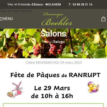
Vins et Crémants d'Alsace - WOLXHEIM
T : 03 88 38 31 16
Skip to navigation
Skip to main content
MENU
Salons
Home
/
Salons
SALONS
FETE DE PÂQUES à Ranrupt
Céline MOSSBACH
On 29 mars 2023