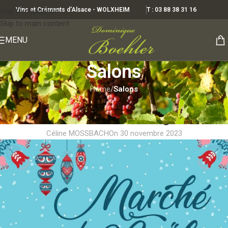
Vins et Crémants d'Alsace - WOLXHEIM
T : 03 88 38 31 16
Skip to navigation
Skip to main content
MENU
Salons
Home
/
Salons
SALONS
MARCHE de NOEL à Willgottheim
Céline MOSSBACH
On 30 novembre 2023