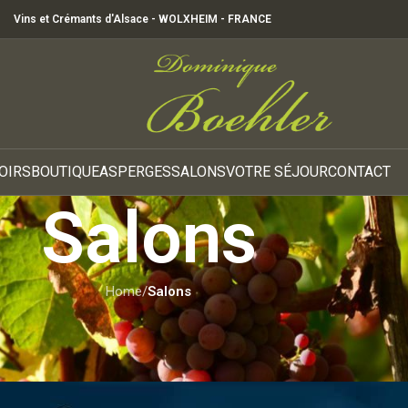
Vins et Crémants d'Alsace - WOLXHEIM - FRANCE
OIRS
BOUTIQUE
ASPERGES
SALONS
VOTRE SÉJOUR
CONTACT
Salons
Home
/
Salons
SALONS
 dans La Cité des Potiers à Souff
Posted by
Céline MOSSBACH
On 14 décembre 2024