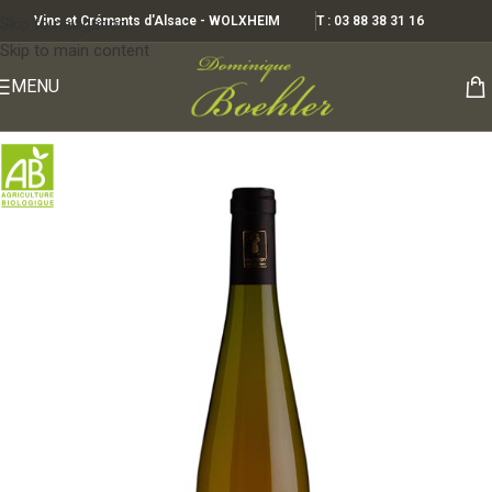
Vins et Crémants d'Alsace - WOLXHEIM
T : 03 88 38 31 16
Skip to navigation
Skip to main content
MENU