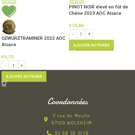
PINOT NOIR élevé en fût de
Chêne 2023 AOC Alsace
€
10,80
GEWURZTRAMINER 2022 AOC
Alsace
AJOUTER AU PANIER
€
9,10
AJOUTER AU PANIER
Coordonnées
7 rue du Moulin
67120 WOLXHEIM
03 88 38 31 16