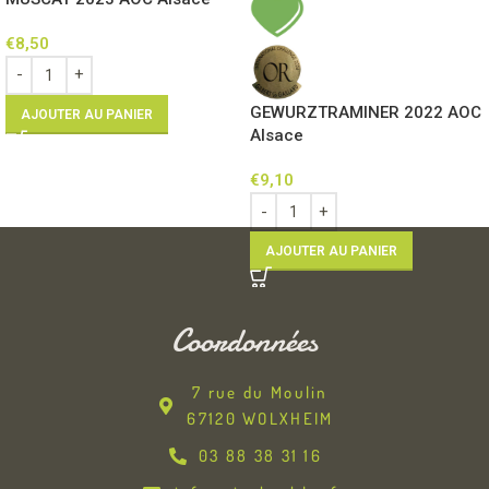
€
8,50
GEWURZTRAMINER 2022 AOC
AJOUTER AU PANIER
Alsace
€
9,10
AJOUTER AU PANIER
Coordonnées
7 rue du Moulin
67120 WOLXHEIM
03 88 38 31 16